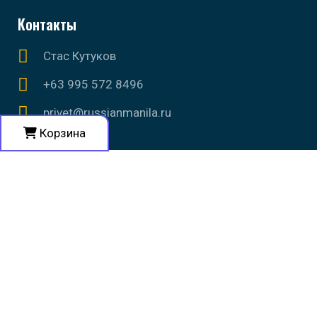
Контакты
Стас Кутуков
+63 995 572 8496
privet@russianmanila.ru
Корзина