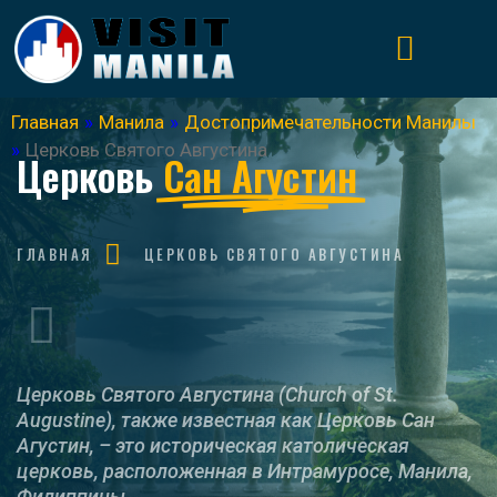
Главная
»
Манила
»
Достопримечательности Манилы
»
Церковь Святого Августина
Церковь
Сан Агустин
ГЛАВНАЯ
ЦЕРКОВЬ СВЯТОГО АВГУСТИНА
Церковь Святого Августина (Church of St.
Augustine), также известная как Церковь Сан
Агустин, – это историческая католическая
церковь, расположенная в Интрамуросе, Манила,
Филиппины.