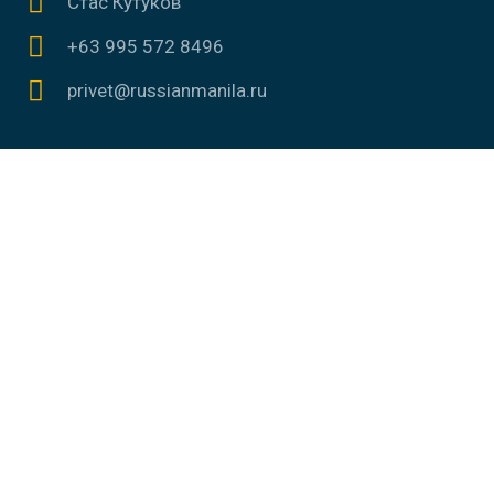
Стас Кутуков
+63 995 572 8496
privet@russianmanila.ru