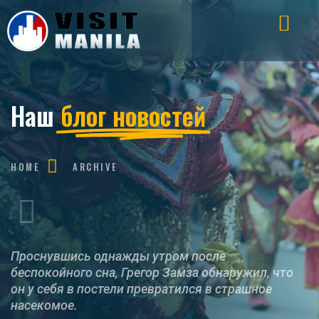
Наш
блог новостей
HOME
ARCHIVE
Проснувшись однажды утром после
беспокойного сна, Грегор Замза обнаружил, что
он у себя в постели превратился в страшное
насекомое.