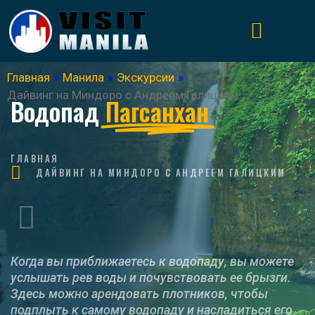
Главная
»
Манила
»
Экскурсии
»
Дайвинг на Миндоро с Андреем Галицким
Водопад
Пагсанхан
ГЛАВНАЯ
ДАЙВИНГ НА МИНДОРО С АНДРЕЕМ ГАЛИЦКИМ
Когда вы приближаетесь к водопаду, вы можете
услышать рев воды и почувствовать ее брызги.
Здесь можно арендовать плотников, чтобы
подплыть к самому водопаду и насладиться его