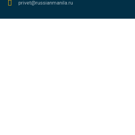
privet@russianmanila.ru