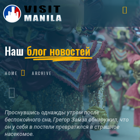
Наш
блог новостей
HOME
ARCHIVE
Проснувшись однажды утром после
беспокойного сна, Грегор Замза обнаружил, что
он у себя в постели превратился в страшное
насекомое.