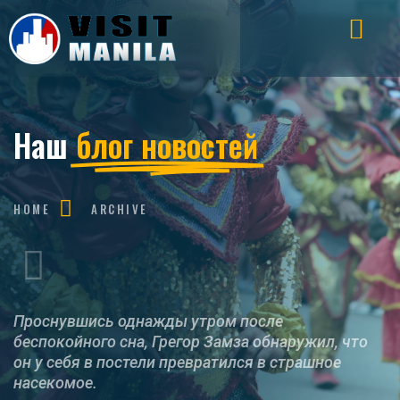
Наш
блог новостей
HOME
ARCHIVE
Проснувшись однажды утром после
беспокойного сна, Грегор Замза обнаружил, что
он у себя в постели превратился в страшное
насекомое.