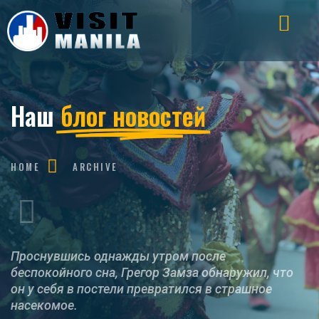
Наш
блог новостей
HOME
ARCHIVE
Проснувшись однажды утром после
беспокойного сна, Грегор Замза обнаружил, что
он у себя в постели превратился в страшное
насекомое.