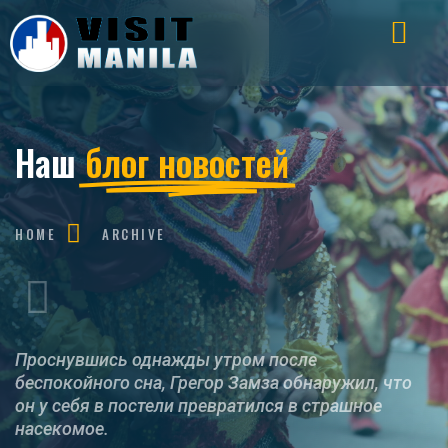
Наш
блог новостей
HOME
ARCHIVE
Проснувшись однажды утром после
беспокойного сна, Грегор Замза обнаружил, что
он у себя в постели превратился в страшное
насекомое.