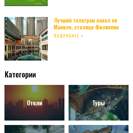
Лучший телеграм канал по
Маниле, столице Филиппин
ПОДРОБНЕЕ »
Категории
Отели
Туры