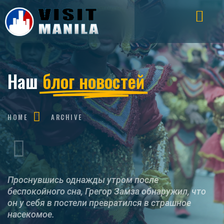
Наш
блог новостей
HOME
ARCHIVE
Проснувшись однажды утром после
беспокойного сна, Грегор Замза обнаружил, что
он у себя в постели превратился в страшное
насекомое.