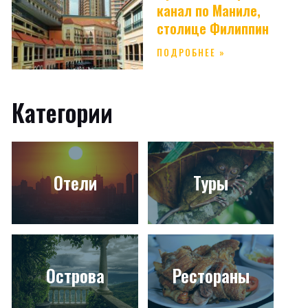
канал по Маниле,
столице Филиппин
ПОДРОБНЕЕ »
Категории
Отели
Туры
Острова
Рестораны