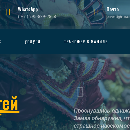
WhatsApp
Почта
( +7 ) 995-889-7868
privet@russ
С
УСЛУГИ
ТРАНСФЕР В МАНИЛЕ
тей
Проснувшись однажд
Замза обнаружил, чт
страшное насекомое