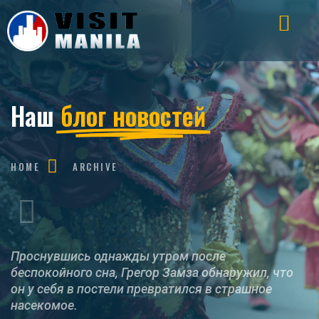
Наш
блог новостей
HOME
ARCHIVE
Проснувшись однажды утром после
беспокойного сна, Грегор Замза обнаружил, что
он у себя в постели превратился в страшное
насекомое.