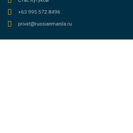
+63 995 572 8496
privet@russianmanila.ru