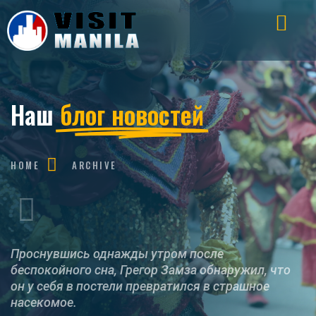
Наш
блог новостей
HOME
ARCHIVE
Проснувшись однажды утром после
беспокойного сна, Грегор Замза обнаружил, что
он у себя в постели превратился в страшное
насекомое.